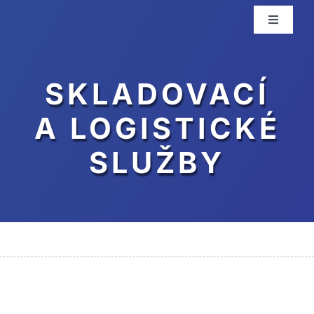
Skip
Toggle
to
Navigati
content
Přep
SKLADOVACÍ
Služ
A LOGISTICKÉ
SLUŽBY
Kont