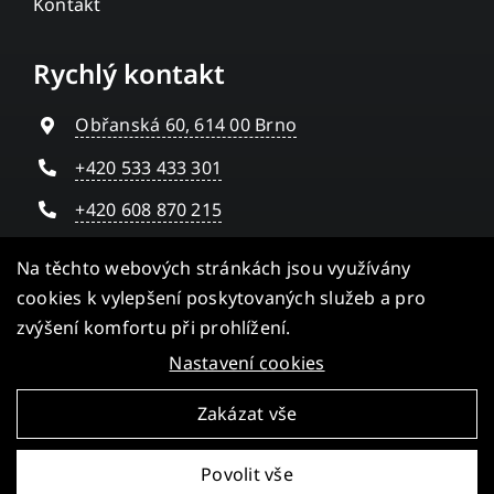
Kontakt
Rychlý kontakt
Obřanská 60, 614 00 Brno
+420 533 433 301
+420 608 870 215
info@pavlogistic.cz
Na těchto webových stránkách jsou využívány
IČ: 26244926
cookies k vylepšení poskytovaných služeb a pro
zvýšení komfortu při prohlížení.
Nastavení cookies
Zakázat vše
Vytvořila digitální agentura
4WORKS Solutions
|
Povolit vše
GDPR